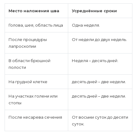
Место наложения шва
Усреднённые сроки
Голова, шея, область лица
Одна неделя.
После процедуры
От недели до двух недель.
лапроскопии
В области брюшной
Неделя – десять дней.
полости
На грудной клетке
десять дней – две недели.
На участках голени или
десять дней – две недели.
стопы
После кесарева сечения
От восьми суток до десяти
суток.