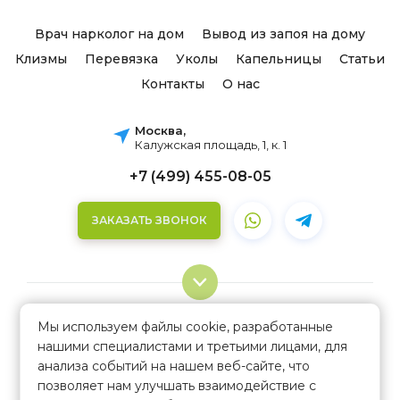
Врач нарколог на дом
Вывод из запоя на дому
Клизмы
Перевязка
Уколы
Капельницы
Статьи
Контакты
О нас
Москва,
Калужская площадь, 1, к. 1
+7 (499) 455-08-05
ЗАКАЗАТЬ ЗВОНОК
Мы используем файлы cookie, разработанные
IV-терапия
нашими специалистами и третьими лицами, для
Все права защищены. © MedInHome.Ru, 2013–2026.
Лечение оспы на дому: что нужно знать?
анализа событий на нашем веб-сайте, что
Политика конфиденциальности
позволяет нам улучшать взаимодействие с
Капельница на дому
Карта сайта