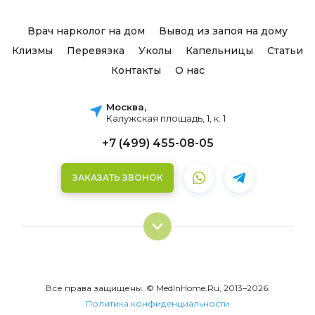
Врач нарколог на дом
Вывод из запоя на дому
Клизмы
Перевязка
Уколы
Капельницы
Статьи
Контакты
О нас
Москва,
Калужская площадь, 1, к. 1
+7 (499) 455-08-05
ЗАКАЗАТЬ ЗВОНОК
IV-терапия
Все права защищены. © MedInHome.Ru, 2013–2026.
Лечение оспы на дому: что нужно знать?
Политика конфиденциальности
Капельница на дому