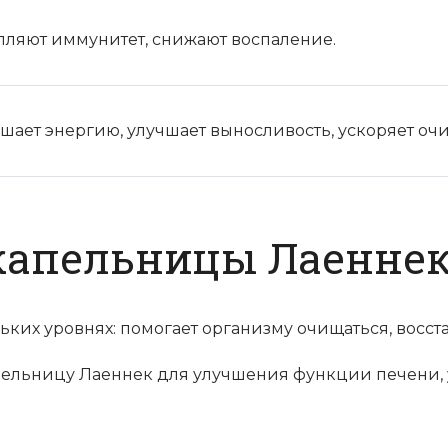
пляют иммунитет, снижают воспаление.
шает энергию, улучшает выносливость, ускоряет о
капельницы Лаенне
ких уровнях: помогает организму очищаться, восст
пельницу Лаеннек для улучшения функции печени,