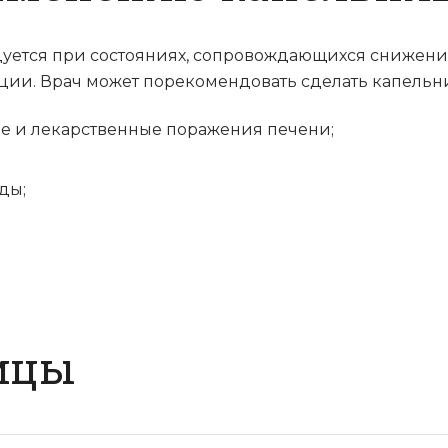
уется при состояниях, сопровождающихся снижени
ии. Врач может порекомендовать сделать капельни
ые и лекарственные поражения печени;
ды;
ицы