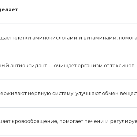
делает
щает клетки аминокислотами и витаминами, помогае
ый антиоксидант — очищает организм от токсинов
ерживают нервную систему, улучшают обмен веществ
шает кровообращение, помогает печени и регулиру