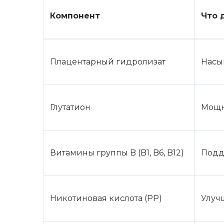
Компонент
Что 
Плацентарный гидролизат
Насы
Глутатион
Мощн
Витамины группы B (B1, B6, B12)
Подд
Никотиновая кислота (PP)
Улуч