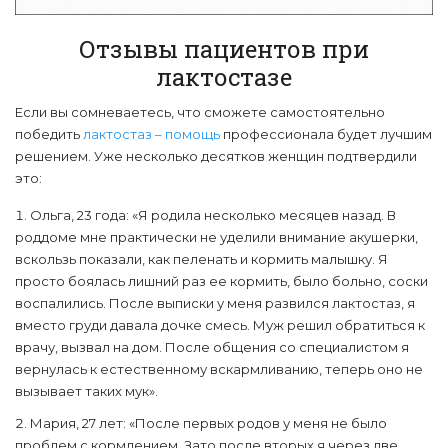
Отзывы пациентов при
лактостазе
Если вы сомневаетесь, что сможете самостоятельно
победить
лактостаз – помощь
профессионала будет лучшим
решением. Уже несколько десятков женщин подтвердили
это:
Ольга, 23 года: «Я родила несколько месяцев назад. В
роддоме мне практически не уделили внимание акушерки,
вскользь показали, как пеленать и кормить малышку. Я
просто боялась лишний раз ее кормить, было больно, соски
воспалились. После выписки у меня развился лактостаз, я
вместо груди давала дочке смесь. Муж решил обратиться к
врачу, вызвал на дом. После общения со специалистом я
вернулась к естественному вскармливанию, теперь оно не
вызывает таких мук».
Мария, 27 лет: «После первых родов у меня не было
проблем с кормлением. Зато после вторых я через две