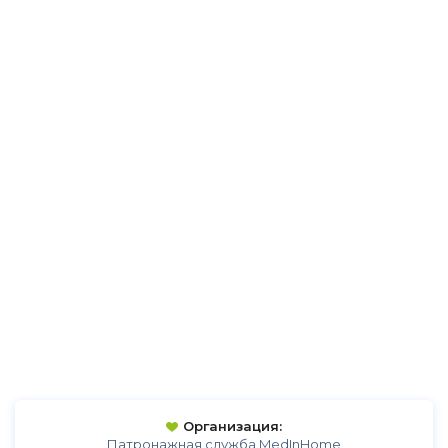
Организация:
Патронажная служба MedInHome