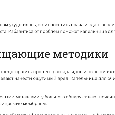
ам ухудшилось, стоит посетить врача и сдать ана
та. Избавиться от проблем поможет капельница для
ищающие методики
едотвратить процесс распада ядов и вывести их из
спевают нанести ощутимый вред. Капельница для о
желыми металлами, у больного обнаруживают почеч
оницаемые мембраны.