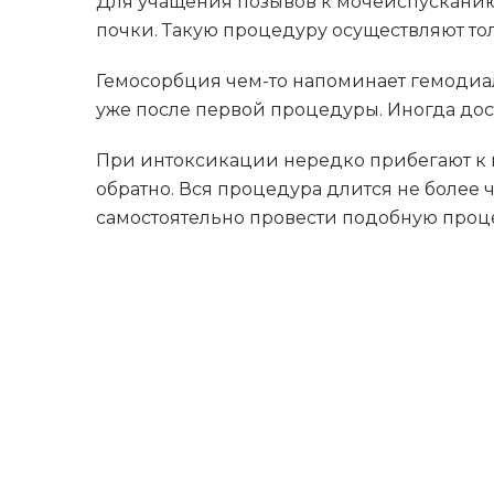
Для учащения позывов к мочеиспусканию
почки. Такую процедуру осуществляют т
Гемосорбция чем-то напоминает гемодиал
уже после первой процедуры. Иногда дост
При интоксикации нередко прибегают к п
обратно. Вся процедура длится не более ч
самостоятельно провести подобную проце