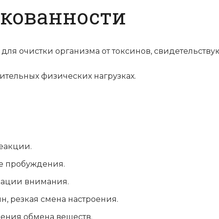
акованности
ца для очистки организма от токсинов, свидетельст
ительных физических нагрузках.
еакции.
ле пробуждения.
рации внимания.
, резкая смена настроения.
ения обмена веществ.