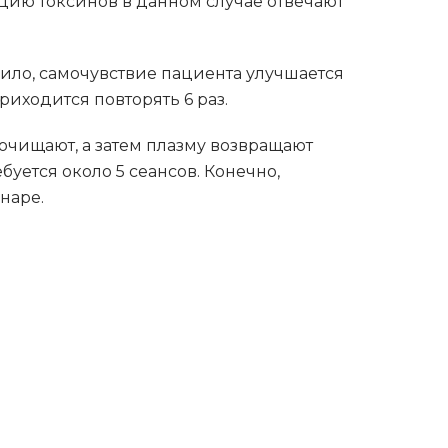
цию токсинов в данном случае отвечают
ило, самочувствие пациента улучшается
риходится повторять 6 раз.
очищают, а затем плазму возвращают
буется около 5 сеансов. Конечно,
наре.