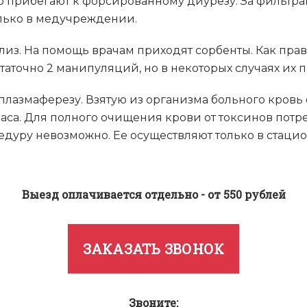
 прибегают к форсированному диурезу. За фильтра
олько в медучреждении.
из. На помощь врачам приходят сорбенты. Как прав
аточно 2 манипуляций, но в некоторых случаях их п
лазмаферезу. Взятую из организма больного кровь 
аса. Для полного очищения крови от токсинов потре
дуру невозможно. Ее осуществляют только в стацио
Выезд оплачивается отдельно - от 550 рублей
ЗАКАЗАТЬ ЗВОНОК
Звоните: